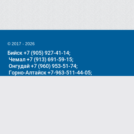
© 2017 - 2026
Бийск +7 (905) 927-41-14
Чемал +7 (913) 691-59-15
Онгудай +7 (960) 953-51-74
Горно-Алтайск +7-963-511-44-05
Акташ +7962-794-5283
Манжерок +7-991-370-06-26
г.Бийск ул.Пугачева 2 г.Горно-Алтайск ул.Поселковая 1. с.
Чемал, ул. Пчёлкина 8г с.Онгудай, Ерзумашева 18 c. Акташ
ул Ленина 26 с. Манжерок ул Дружбы 28а
Мы в соц. сетях: