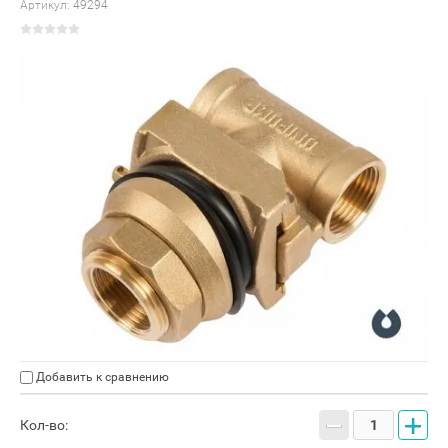
Артикул:
49294
Добавить к сравнению
−
+
Кол-во: